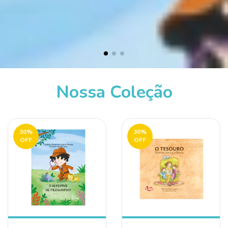
Nossa Coleção
30
%
30
%
OFF
OFF