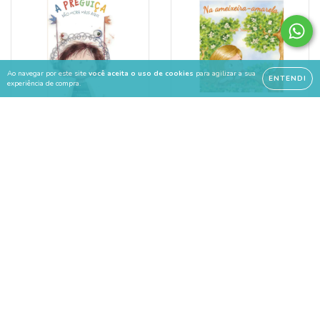
Ao navegar por este site
você aceita o uso de cookies
para agilizar a sua
ENTENDI
experiência de compra.
A preguiça não mora
Na ameixeira-amarela
mais aqui
R$52,00
R$52,00